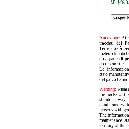
Attenzione:
Si 
tracciati del 
Terre dovrà se
meteo climatich
e da parte di p
escursionistica.
Le informazioni
stato manutentivo
del parco hanno 
Warning:
Pleas
the tracks of t
should always
conditions, wit
persons with goo
The information
maintenance sta
territory of the 